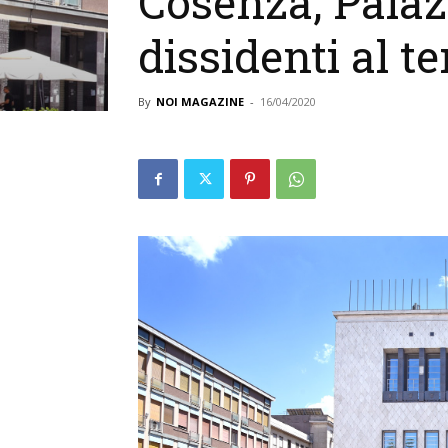
Cosenza, Palazz
dissidenti al 
By
NOI MAGAZINE
-
16/04/2020