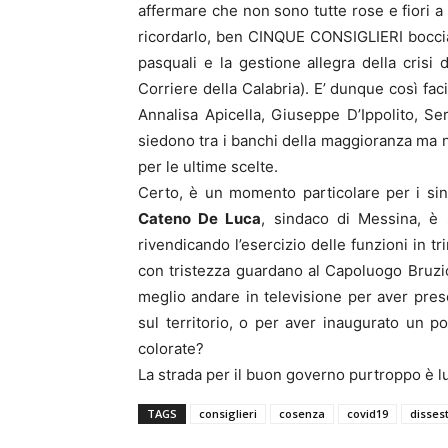
affermare che non sono tutte rose e fiori a
ricordarlo, ben CINQUE CONSIGLIERI bocciav
pasquali e la gestione allegra della crisi 
Corriere della Calabria). E’ dunque così fa
Annalisa Apicella, Giuseppe D’Ippolito, S
siedono tra i banchi della maggioranza ma 
per le ultime scelte.
Certo, è un momento particolare per i sind
Cateno De Luca
, sindaco di Messina, è sa
rivendicando l’esercizio delle funzioni in t
con tristezza guardano al Capoluogo Bruzio
meglio andare in televisione per aver preso
sul territorio, o per aver inaugurato un pon
colorate?
La strada per il buon governo purtroppo è
TAGS
consiglieri
cosenza
covid19
disses