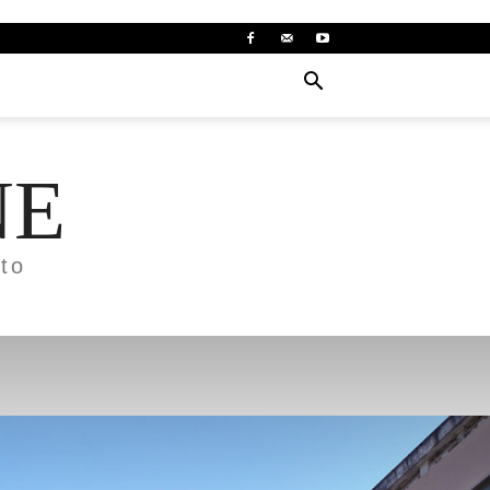
NE
to