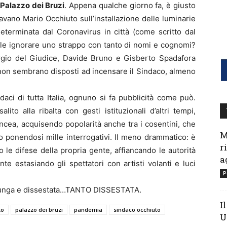
Palazzo dei Bruzi
. Appena qualche giorno fa, è giusto
ano Mario Occhiuto sull’installazione delle luminarie
determinata dal Coronavirus in città (come scritto dal
cile ignorare uno strappo con tanto di nomi e cognomi?
ergio del Giudice, Davide Bruno e Gisberto Spadafora
non sembrano disposti ad incensare il Sindaco, almeno
aci di tutta Italia, ognuno si fa pubblicità come può.
lito alla ribalta con gesti istituzionali d’altri tempi,
rincea, acquisendo popolarità anche tra i cosentini, che
M
 ponendosi mille interrogativi. Il meno drammatico: è
r
 le difese della propria gente, affiancando le autorità
a
te estasiando gli spettatori con artisti volanti e luci
P
 lunga e dissestata…TANTO DISSESTATA.
I
to
palazzo dei bruzi
pandemia
sindaco occhiuto
U