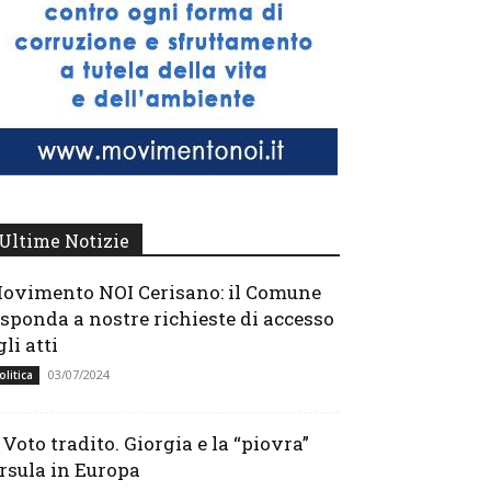
Ultime Notizie
ovimento NOI Cerisano: il Comune
isponda a nostre richieste di accesso
gli atti
03/07/2024
olitica
l Voto tradito. Giorgia e la “piovra”
rsula in Europa