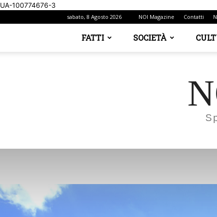
UA-100774676-3
sabato, 8 Agosto 2026
NOI Magazine
Contatti
N
FATTI
SOCIETÀ
CUL
N
S