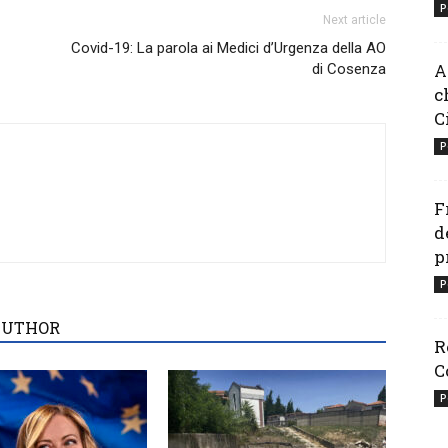
P
Next article
Covid-19: La parola ai Medici d’Urgenza della AO
A
di Cosenza
c
C
P
F
d
p
P
AUTHOR
R
C
P