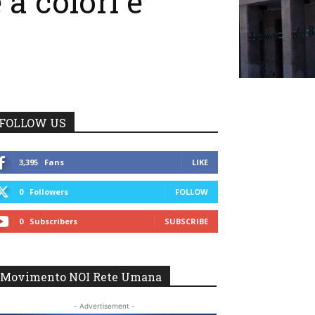
 a colori e
FOLLOW US
3,395
Fans
LIKE
0
Followers
FOLLOW
0
Subscribers
SUBSCRIBE
Movimento NOI Rete Umana
- Advertisement -