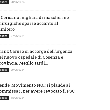
28/06/2024
olitica
 Cerisano migliaia di mascherine
hirurgiche sparse accanto al
imitero
27/06/2024
olitica
ranz Caruso si accorge dell’urgenza
el nuovo ospedale di Cosenza e
rovincia. Meglio tardi...
29/05/2024
olitica
ende, Movimento NOI: si plaude ai
ommissari per avere revocato il PSC.
15/05/2024
olitica