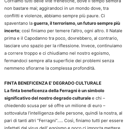
Corriamo tutti delle vite frenetiche, dove il tempo sembra
non bastare mai; aggirandoci in un mondo dove, tra
conflitti e violenze, abbiamo sempre più paure. Ci
spaventano la
guerra, il terrorismo, un futuro sempre più
incerto
; così finiamo per temere l’altro, ogni altro. Il Natale
prima e il Capodanno tra poco, dovrebbero, al contrario,
lasciare uno spazio per la riflessione. Invece, continuiamo
a correre troppo e ci chiudiamo nel nostro egoismo,
fermandoci sempre alla superficie dei problemi senza
nemmeno sfiorarne la complessa profondità.
FINTA BENEFICENZA E’ DEGRADO CULTURALE
La finta beneficenza della Ferragni è un simbolo
significativo del nostro degrado culturale
e chi –
chiedendo scusa per sé offre un milione di euro –
sottovaluta l’intelligenza delle persone, quindi la nostra, al
pari di tanti altri “Ferragni”….. Così, finiamo tutti per essere
infettati dal virus dell’ egoismo e poco ci importa mettere