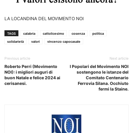
LA LOCANDINA DEL MOVIMENTO NOI
TAGS
calabria
cattolicesimo
cosenza
politica
solidarietà
valori
vincenzo capocasale
Previous article
Next article
Roberto Perri (Movimento
I Popolari del Movimento NOI
NOI): i migliori auguri di
sostengono le istanze del
buon Natale e felice 2024 ai
Comitato Centenario
cerisanesi.
Ferrovia Silana. Occhiuto
fermi la Staine.