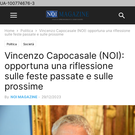
UA-100774676-3
Home
Politica
Vincenzo Capocasale (NOI): opportuna una riflessione
sulle feste passate e sulle prossime
Politica
Società
Vincenzo Capocasale (NOI):
opportuna una riflessione
sulle feste passate e sulle
prossime
By
NOI MAGAZINE
-
29/12/2023