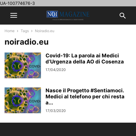
UA-100774676-3
Home
Tags
Noiradio.eu
noiradio.eu
Covid-19: La parola ai Medici
d’Urgenza della AO di Cosenza
17/04/2020
Nasce il Progetto #Sentiamoci.
Medici al telefono per chi resta
a...
17/03/2020