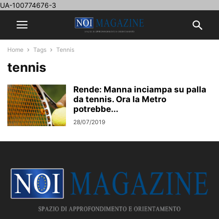
UA-100774676-3
Home
Tags
Tennis
tennis
Rende: Manna inciampa su palla
da tennis. Ora la Metro
potrebbe...
28/07/2019