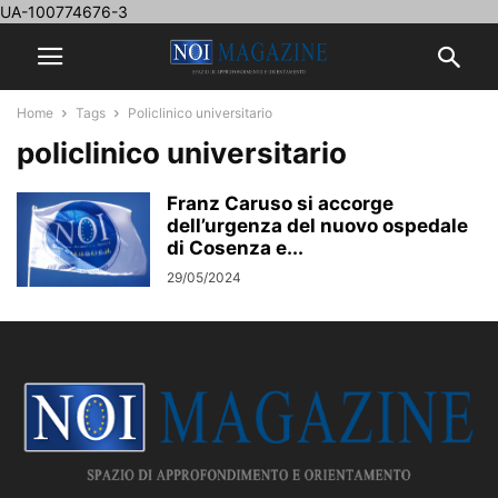
UA-100774676-3
Home
Tags
Policlinico universitario
policlinico universitario
Franz Caruso si accorge
dell’urgenza del nuovo ospedale
di Cosenza e...
29/05/2024