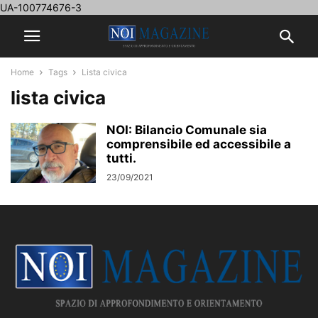
UA-100774676-3
Home
Tags
Lista civica
lista civica
NOI: Bilancio Comunale sia
comprensibile ed accessibile a
tutti.
23/09/2021