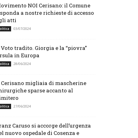
ovimento NOI Cerisano: il Comune
isponda a nostre richieste di accesso
gli atti
03/07/2024
olitica
l Voto tradito. Giorgia e la “piovra”
rsula in Europa
28/06/2024
olitica
 Cerisano migliaia di mascherine
hirurgiche sparse accanto al
imitero
27/06/2024
olitica
ranz Caruso si accorge dell’urgenza
el nuovo ospedale di Cosenza e