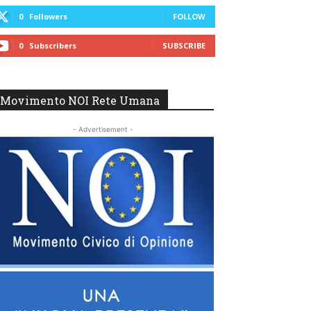
0
Followers
FOLLOW
0
Subscribers
SUBSCRIBE
Movimento NOI Rete Umana
- Advertisement -