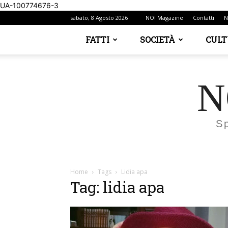
UA-100774676-3
sabato, 8 Agosto 2026
NOI Magazine
Contatti
N
FATTI
SOCIETÀ
CUL
N
S
Home
Tags
Lidia apa
Tag: lidia apa