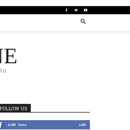
NE
to
FOLLOW US
3,395
Fans
LIKE