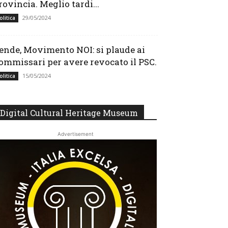
rovincia. Meglio tardi...
29/05/2024
olitica
ende, Movimento NOI: si plaude ai
ommissari per avere revocato il PSC.
15/05/2024
olitica
Digital Cultural Heritage Museum
Advertisement