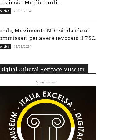
rovincia. Meglio tardi...
29/05/2024
olitica
ende, Movimento NOI: si plaude ai
ommissari per avere revocato il PSC.
15/05/2024
olitica
Digital Cultural Heritage Museum
Advertisement