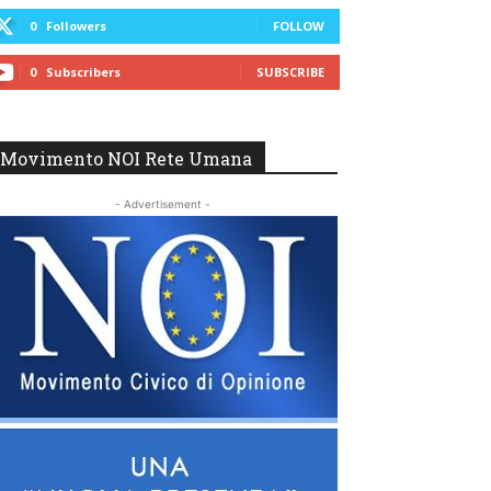
0
Followers
FOLLOW
0
Subscribers
SUBSCRIBE
Movimento NOI Rete Umana
- Advertisement -