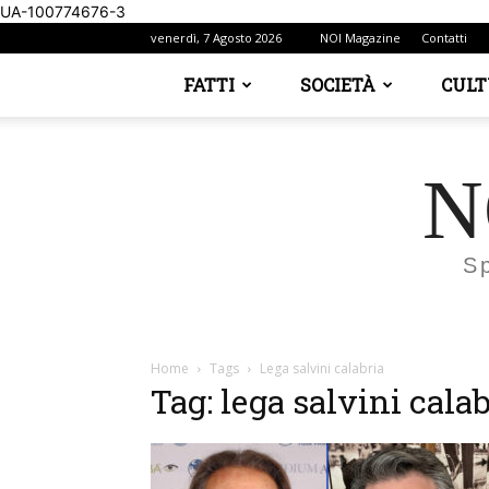
UA-100774676-3
venerdì, 7 Agosto 2026
NOI Magazine
Contatti
FATTI
SOCIETÀ
CUL
N
S
Home
Tags
Lega salvini calabria
Tag: lega salvini calab