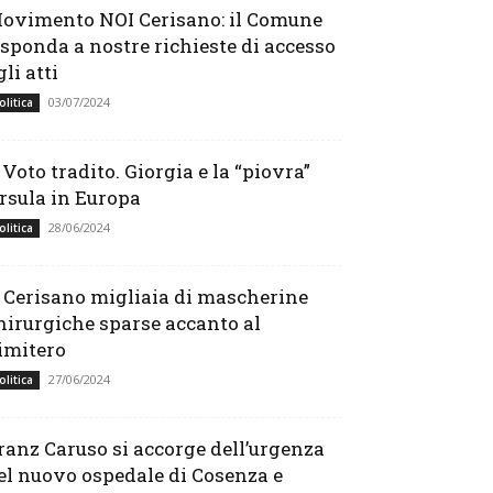
ovimento NOI Cerisano: il Comune
isponda a nostre richieste di accesso
gli atti
03/07/2024
olitica
l Voto tradito. Giorgia e la “piovra”
rsula in Europa
28/06/2024
olitica
 Cerisano migliaia di mascherine
hirurgiche sparse accanto al
imitero
27/06/2024
olitica
ranz Caruso si accorge dell’urgenza
el nuovo ospedale di Cosenza e