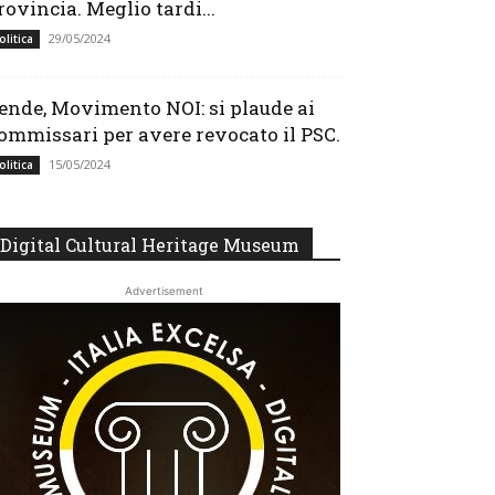
rovincia. Meglio tardi...
29/05/2024
olitica
ende, Movimento NOI: si plaude ai
ommissari per avere revocato il PSC.
15/05/2024
olitica
Digital Cultural Heritage Museum
Advertisement