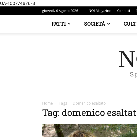
UA-100774676-3
giovedì, 6 Agosto 2026
NOI Magazine
Contatti
FATTI
SOCIETÀ
CUL
N
S
Home
Tags
Domenico esaltato
Tag: domenico esaltat