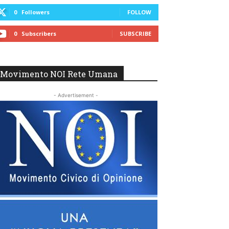
0
Followers
FOLLOW
0
Subscribers
SUBSCRIBE
Movimento NOI Rete Umana
- Advertisement -