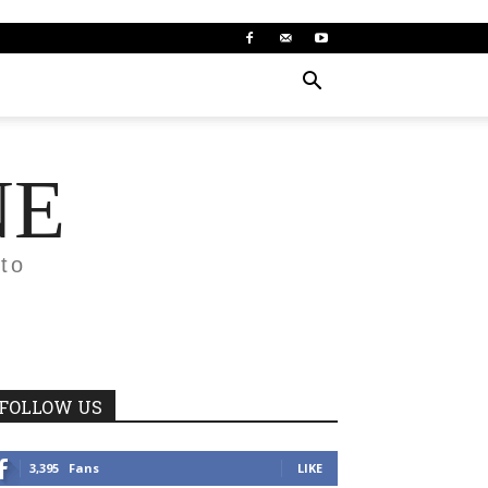
NE
to
FOLLOW US
3,395
Fans
LIKE