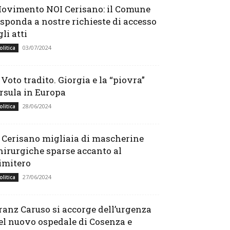
ovimento NOI Cerisano: il Comune
isponda a nostre richieste di accesso
gli atti
03/07/2024
olitica
l Voto tradito. Giorgia e la “piovra”
rsula in Europa
28/06/2024
olitica
 Cerisano migliaia di mascherine
hirurgiche sparse accanto al
imitero
27/06/2024
olitica
ranz Caruso si accorge dell’urgenza
el nuovo ospedale di Cosenza e