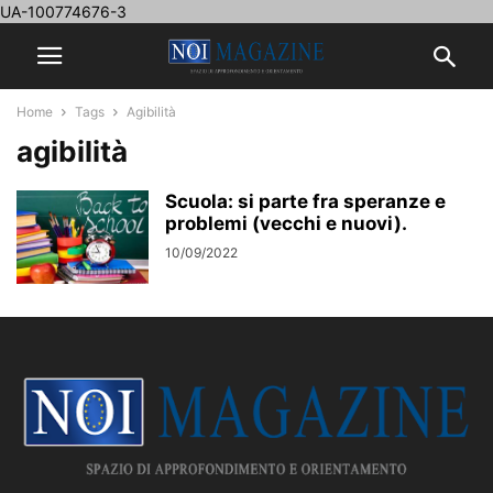
UA-100774676-3
Home
Tags
Agibilità
agibilità
Scuola: si parte fra speranze e
problemi (vecchi e nuovi).
10/09/2022