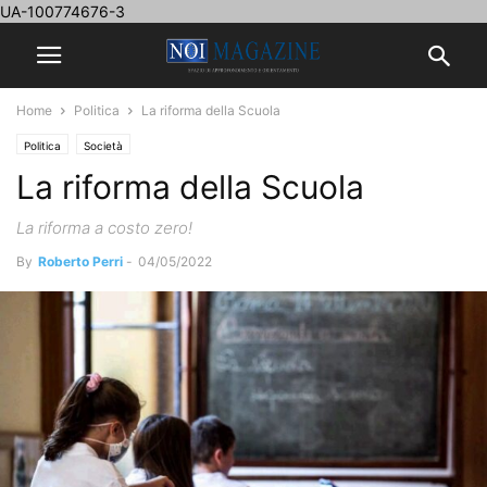
UA-100774676-3
Home
Politica
La riforma della Scuola
Politica
Società
La riforma della Scuola
La riforma a costo zero!
By
Roberto Perri
-
04/05/2022