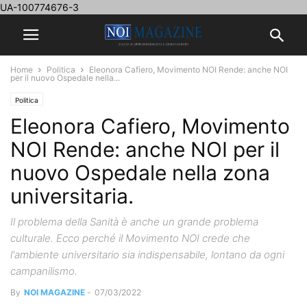
UA-100774676-3
Home
Politica
Eleonora Cafiero, Movimento NOI Rende: anche NOI
per il nuovo Ospedale nella...
Politica
Eleonora Cafiero, Movimento
NOI Rende: anche NOI per il
nuovo Ospedale nella zona
universitaria.
Il problema della Sanità è anche un grande problema
culturale. Ecco perché il Movimento NOI crede che
l'ambiente universitario sia indispensabile, lontano da ogni
campanilismo.
By
NOI MAGAZINE
-
07/03/2022